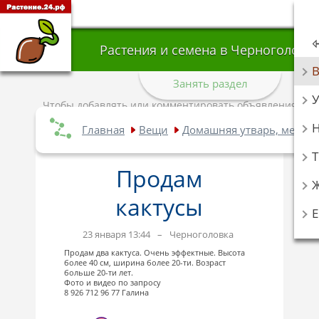
Растения и семена в Черноголовк
Занять раздел
У
Чтобы добавлять или комментировать объявления,
авторизуйтесь
.
Главная
Вещи
Домашняя утварь, мебел
Т
Продам
кактусы
23 января 13:44
–
Черноголовка
Продам два кактуса. Очень эффектные. Высота
более 40 см, ширина более 20-ти. Возраст
больше 20-ти лет.
Фото и видео по запросу
8 926 712 96 77 Галина