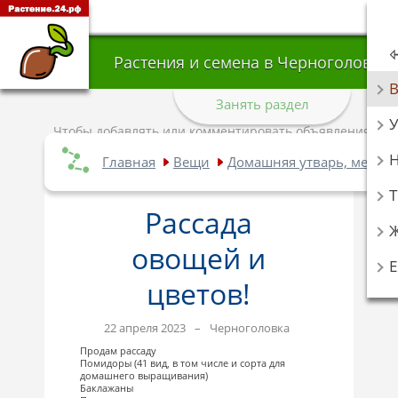
Растения и семена в Черноголовке
Занять раздел
У
Чтобы добавлять или комментировать объявления,
авторизуйтесь
.
Главная
Вещи
Домашняя утварь, мебел
Т
Рассада
овощей и
цветов!
22 апреля 2023
–
Черноголовка
Продам рассаду
Помидоры (41 вид, в том числе и сорта для
домашнего выращивания)
Баклажаны