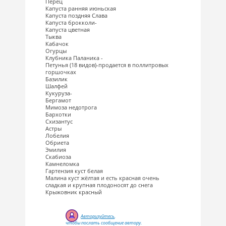
Перец
Капуста ранняя июньская
Капуста поздняя Слава
Капуста брокколи-
Капуста цветная
Тыква
Кабачок
Огурцы
Клубника Паланика -
Петунья (18 видов)-продается в поллитровых
горшочках
Базилик
Шалфей
Кукуруза-
Бергамот
Мимоза недотрога
Бархотки
Схизантус
Астры
Лобелия
Обриета
Эмилия
Скабиоза
Камнеломка
Гартензия куст белая
Малина куст жёлтая и есть красная очень
сладкая и крупная плодоносят до снега
Крыжовник красный
Авторизуйтесь
,
чтобы послать сообщение автору.